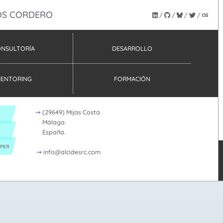
S CORDERO
NSULTORÍA
DESARROLLO
ENTORING
FORMACIÓN
(
29649
)
Mijas Costa.
Málaga.
España.
OPER
moc.crsedicla@ofni